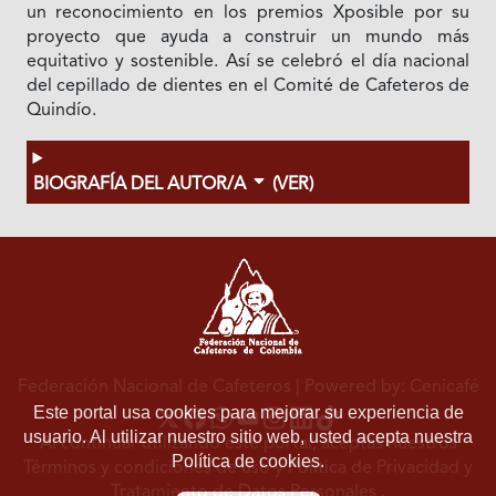
un reconocimiento en los premios Xposible por su
proyecto que ayuda a construir un mundo más
equitativo y sostenible. Así se celebró el día nacional
del cepillado de dientes en el Comité de Cafeteros de
Quindío.
BIOGRAFÍA DEL AUTOR/A
(VER)
Federación Nacional de Cafeteros
| Powered by: Cenicafé
Este portal usa cookies para mejorar su experiencia de
usuario. Al utilizar nuestro sitio web, usted acepta nuestra
Al continuar utilizando este portal, aceptas nuestros
Política de cookies.
Términos y condiciones de uso
y
Política de Privacidad y
Tratamiento de Datos Personales
.