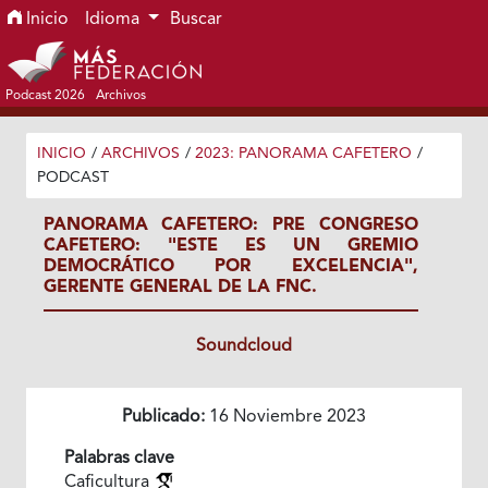
Ir al menú de navegación principal
Ir al contenido principal
Ir al pie de página del sitio
Inicio
Idioma
Buscar
Podcast 2026
Archivos
INICIO
/
ARCHIVOS
/
2023: PANORAMA CAFETERO
/
PODCAST
PANORAMA CAFETERO: PRE CONGRESO
CAFETERO: "ESTE ES UN GREMIO
DEMOCRÁTICO POR EXCELENCIA",
GERENTE GENERAL DE LA FNC.
Soundcloud
Publicado:
16 Noviembre 2023
Palabras clave
Caficultura