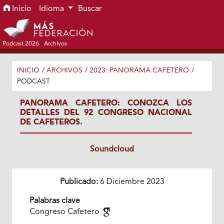
Ir al menú de navegación principal
Ir al contenido principal
Ir al pie de página del sitio
Inicio
Idioma
Buscar
Podcast 2026
Archivos
INICIO
/
ARCHIVOS
/
2023: PANORAMA CAFETERO
/
PODCAST
PANORAMA CAFETERO: CONOZCA LOS
DETALLES DEL 92 CONGRESO NACIONAL
DE CAFETEROS.
Soundcloud
Publicado:
6 Diciembre 2023
Palabras clave
Congreso Cafetero