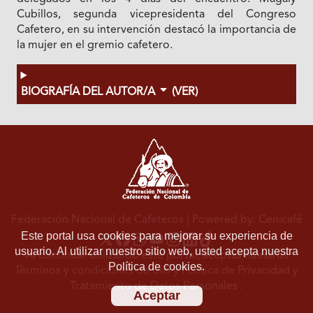
Cubillos, segunda vicepresidenta del Congreso
Cafetero, en su intervención destacó la importancia de
la mujer en el gremio cafetero.
BIOGRAFÍA DEL AUTOR/A
(VER)
Federación Nacional de Cafeteros
| Powered by: Cenicafé
Este portal usa cookies para mejorar su experiencia de
usuario. Al utilizar nuestro sitio web, usted acepta nuestra
Al continuar utilizando este portal, aceptas nuestros
Política de cookies.
Términos y condiciones de uso
y
Política de Privacidad y
Tratamiento de Datos Personales
.
Aceptar