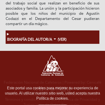
del trabajo social que realizan en beneficio de sus
asociados y familia. La unión y la participación hicieron
posible que los niños del municipio de Agustín
Codazzi en el Departamento del Cesar pudieran
compartir un día mágico.
BIOGRAFÍA DEL AUTOR/A
(VER)
Federación Nacional de Cafeteros
| Powered by: Cenicafé
Este portal usa cookies para mejorar su experiencia de
usuario. Al utilizar nuestro sitio web, usted acepta nuestra
Al continuar utilizando este portal, aceptas nuestros
Política de cookies.
Términos y condiciones de uso
y
Política de Privacidad y
Tratamiento de Datos Personales
.