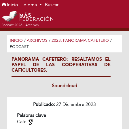
Ir al menú de navegación principal
Ir al contenido principal
Ir al pie de página del sitio
Inicio
Idioma
Buscar
Podcast 2026
Archivos
INICIO
/
ARCHIVOS
/
2023: PANORAMA CAFETERO
/
PODCAST
PANORAMA CAFETERO: RESALTAMOS EL
PAPEL DE LAS COOPERATIVAS DE
CAFICULTORES.
Soundcloud
Publicado:
27 Diciembre 2023
Palabras clave
Café