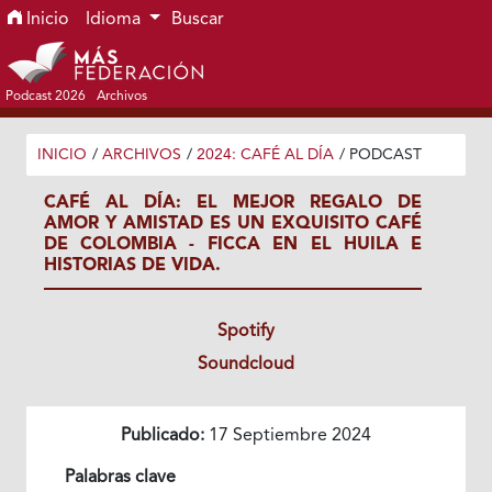
Ir al menú de navegación principal
Ir al contenido principal
Ir al pie de página del sitio
Inicio
Idioma
Buscar
Podcast 2026
Archivos
INICIO
/
ARCHIVOS
/
2024: CAFÉ AL DÍA
/
PODCAST
CAFÉ AL DÍA: EL MEJOR REGALO DE
AMOR Y AMISTAD ES UN EXQUISITO CAFÉ
DE COLOMBIA - FICCA EN EL HUILA E
HISTORIAS DE VIDA.
Spotify
Soundcloud
Publicado:
17 Septiembre 2024
Palabras clave