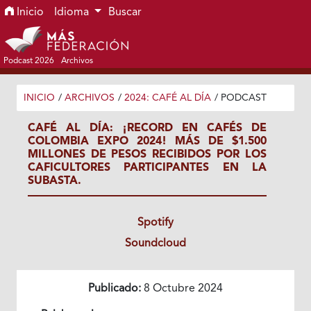
Ir al menú de navegación principal
Ir al contenido principal
Ir al pie de página del sitio
Inicio
Idioma
Buscar
Podcast 2026
Archivos
INICIO
/
ARCHIVOS
/
2024: CAFÉ AL DÍA
/
PODCAST
CAFÉ AL DÍA: ¡RECORD EN CAFÉS DE
COLOMBIA EXPO 2024! MÁS DE $1.500
MILLONES DE PESOS RECIBIDOS POR LOS
CAFICULTORES PARTICIPANTES EN LA
SUBASTA.
Spotify
Soundcloud
Publicado:
8 Octubre 2024