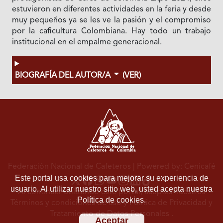
estuvieron en diferentes actividades en la feria y desde
muy pequeños ya se les ve la pasión y el compromiso
por la caficultura Colombiana. Hay todo un trabajo
institucional en el empalme generacional.
BIOGRAFÍA DEL AUTOR/A
(VER)
Federación Nacional de Cafeteros
| Powered by: Cenicafé
Este portal usa cookies para mejorar su experiencia de
usuario. Al utilizar nuestro sitio web, usted acepta nuestra
Al continuar utilizando este portal, aceptas nuestros
Política de cookies.
Términos y condiciones de uso
y
Política de Privacidad y
Tratamiento de Datos Personales
.
Aceptar