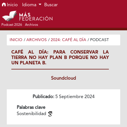
Ir al menú de navegación principal
Ir al contenido principal
Ir al pie de página del sitio
Inicio
Idioma
Buscar
Podcast 2026
Archivos
INICIO
/
ARCHIVOS
/
2024: CAFÉ AL DÍA
/
PODCAST
CAFÉ AL DÍA: PARA CONSERVAR LA
TIERRA NO HAY PLAN B PORQUE NO HAY
UN PLANETA B.
Soundcloud
Publicado:
5 Septiembre 2024
Palabras clave
Sostenibilidad