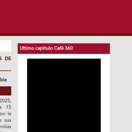
Ultimo capítulo Café 360
S DE
bia
 2025,
os 15
on la
e sus
ilias