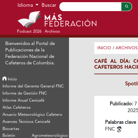
Ir al menú de navegación principal
Ir al contenido principal
Ir al pie de página del sitio
Idioma
Buscar
Podcast 2026
Archivos
Bienvenidos al Portal de
INICIO
/
ARCHIVOS
Publicaciones de la
Federación Nacional de
CAFÉ AL DÍA: 
Cafeteros de Colombia.
CAFETEROS HAC
Inicio
Spoti
Informe del Gerente General FNC
Informe de Gestión FNC
Informe Anual Cenicafé
Publicado:
7
Atlas Cafeteros
202
Anuario Meteorológico Cafetero
Avances Técnicos Cenicafé
Palabras clave
Biocartas
FNC
Boletín Agrometeorológico