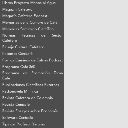
Libros Proyecto Manos al Agua
Magazín Cafetero
Magazín Cafetero Podcast
Memorias de la Cumbre de Café
Memorias Seminario Científico
Normas Técnicas del Sector
Cafetero
Paisaje Cultural Cafetero
Patentes Cenicafé
Por los Caminos de Caldas Podcast
Programa Café 360
Programa de Promoción Toma
Café
Publicaciones Científicas Externas
Radionovela Mi Finca
Revista Cafetera de Colombia
Revista Cenicafé
Revista Ensayos sobre Economía
Software Cenicafé
Tips del Profesor Yarumo