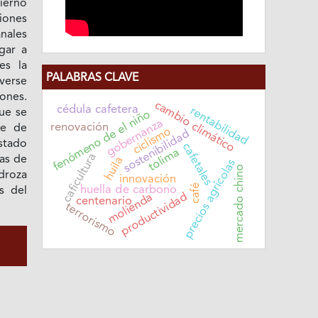
ierno
iones
nales
gar a
es la
PALABRAS CLAVE
verse
iones.
cambio climático
cédula cafetera
rentabilidad
ue se
fenómeno de el niño
gobernanza
renovación
te de
ciclismo
sostenibilidad
estado
cafetales
tolima
caficultura
as de
huila
precios agrícolas
mercado chino
droza
innovación
café
huella de carbono
s del
productividad
molienda
centenario
terrorismo