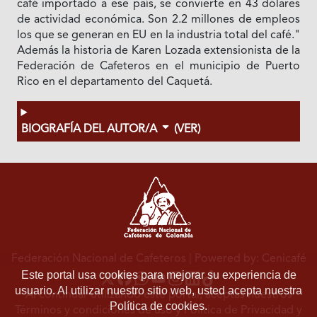
café importado a ese país, se convierte en 43 dólares
de actividad económica. Son 2.2 millones de empleos
los que se generan en EU en la industria total del café."
Además la historia de Karen Lozada extensionista de la
Federación de Cafeteros en el municipio de Puerto
Rico en el departamento del Caquetá.
BIOGRAFÍA DEL AUTOR/A
(VER)
Federación Nacional de Cafeteros
| Powered by: Cenicafé
Este portal usa cookies para mejorar su experiencia de
usuario. Al utilizar nuestro sitio web, usted acepta nuestra
Al continuar utilizando este portal, aceptas nuestros
Política de cookies.
Términos y condiciones de uso
y
Política de Privacidad y