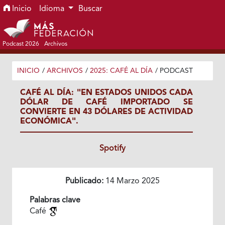
Ir al menú de navegación principal
Ir al contenido principal
Ir al pie de página del sitio
Inicio
Idioma
Buscar
Podcast 2026
Archivos
INICIO
/
ARCHIVOS
/
2025: CAFÉ AL DÍA
/
PODCAST
CAFÉ AL DÍA: "EN ESTADOS UNIDOS CADA
DÓLAR DE CAFÉ IMPORTADO SE
CONVIERTE EN 43 DÓLARES DE ACTIVIDAD
ECONÓMICA".
Spotify
Publicado:
14 Marzo 2025
Palabras clave
Café