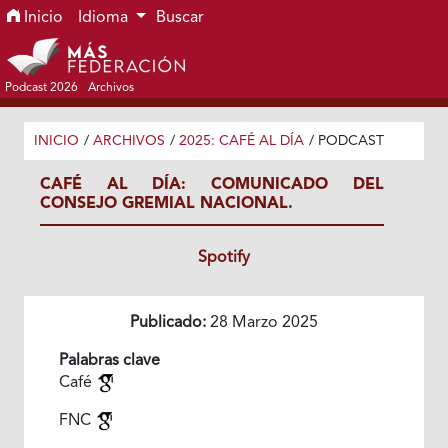
Ir al menú de navegación principal
Ir al contenido principal
Ir al pie de página del sitio
Inicio
Idioma
Buscar
Podcast 2026
Archivos
INICIO
/
ARCHIVOS
/
2025: CAFÉ AL DÍA
/
PODCAST
CAFÉ AL DÍA: COMUNICADO DEL
CONSEJO GREMIAL NACIONAL.
Spotify
Publicado:
28 Marzo 2025
Palabras clave
Café
FNC