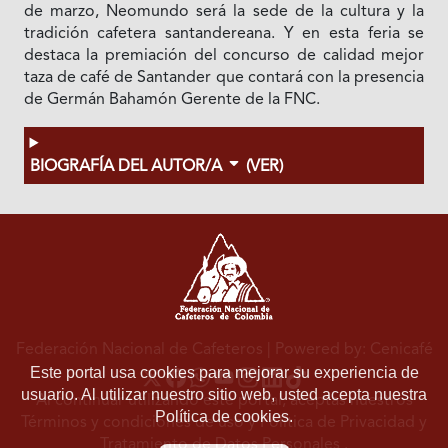
de marzo, Neomundo será la sede de la cultura y la
tradición cafetera santandereana. Y en esta feria se
destaca la premiación del concurso de calidad mejor
taza de café de Santander que contará con la presencia
de Germán Bahamón Gerente de la FNC.
BIOGRAFÍA DEL AUTOR/A
(VER)
Federación Nacional de Cafeteros
| Powered by: Cenicafé
Este portal usa cookies para mejorar su experiencia de
usuario. Al utilizar nuestro sitio web, usted acepta nuestra
Al continuar utilizando este portal, aceptas nuestros
Política de cookies.
Términos y condiciones de uso
y
Política de Privacidad y
Tratamiento de Datos Personales
.