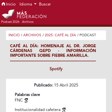
Ir al menú de navegación principal
Ir al contenido principal
Ir al pie de página del sitio
Inicio
Idioma
Buscar
Podcast 2026
Archivos
INICIO
/
ARCHIVOS
/
2025: CAFÉ AL DÍA
/
PODCAST
CAFÉ AL DÍA: HOMENAJE AL DR. JORGE
CÁRDENAS QEPD - INFORMACIÓN
IMPORTANTE SOBRE FIEBRE AMARILLA.
Spotify
Publicado:
15 Abril 2025
Palabras clave
FNC
Institucionalidad cafetera