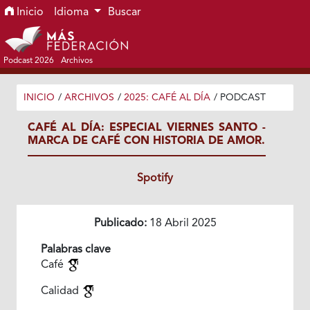
Ir al menú de navegación principal
Ir al contenido principal
Ir al pie de página del sitio
Inicio
Idioma
Buscar
Podcast 2026
Archivos
INICIO
/
ARCHIVOS
/
2025: CAFÉ AL DÍA
/
PODCAST
CAFÉ AL DÍA: ESPECIAL VIERNES SANTO -
MARCA DE CAFÉ CON HISTORIA DE AMOR.
Spotify
Publicado:
18 Abril 2025
Palabras clave
Café
Calidad