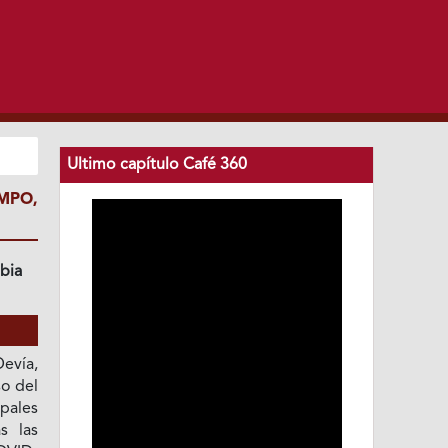
Ultimo capítulo Café 360
MPO,
bia
evía,
so del
upales
s las