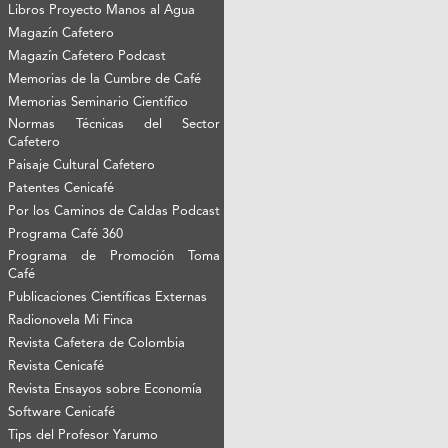
Libros Proyecto Manos al Agua
Magazín Cafetero
Magazín Cafetero Podcast
Memorias de la Cumbre de Café
Memorias Seminario Científico
Normas Técnicas del Sector
Cafetero
Paisaje Cultural Cafetero
Patentes Cenicafé
Por los Caminos de Caldas Podcast
Programa Café 360
Programa de Promoción Toma
Café
Publicaciones Científicas Externas
Radionovela Mi Finca
Revista Cafetera de Colombia
Revista Cenicafé
Revista Ensayos sobre Economía
Software Cenicafé
Tips del Profesor Yarumo