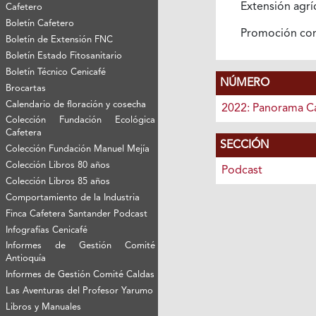
Extensión agrí
Cafetero
Boletín Cafetero
Promoción co
Boletín de Extensión FNC
Boletín Estado Fitosanitario
Boletín Técnico Cenicafé
NÚMERO
Brocartas
Calendario de floración y cosecha
2022: Panorama C
Colección Fundación Ecológica
Cafetera
SECCIÓN
Colección Fundación Manuel Mejía
Colección Libros 80 años
Podcast
Colección Libros 85 años
Comportamiento de la Industria
Finca Cafetera Santander Podcast
Infografías Cenicafé
Informes de Gestión Comité
Antioquía
Informes de Gestión Comité Caldas
Las Aventuras del Profesor Yarumo
Libros y Manuales