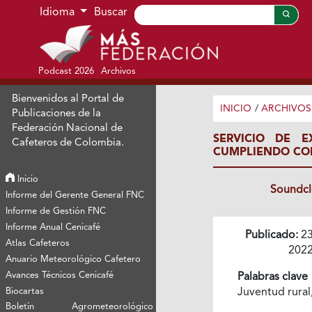
Ir al menú de navegación principal
Ir al contenido principal
Ir al pie de página del sitio
Idioma
Buscar
Podcast 2026
Archivos
Bienvenidos al Portal de
INICIO
/
ARCHIVOS
Publicaciones de la
Federación Nacional de
SERVICIO DE 
Cafeteros de Colombia.
CUMPLIENDO CO
Inicio
Soundc
Informe del Gerente General FNC
Informe de Gestión FNC
Informe Anual Cenicafé
Publicado:
23
Atlas Cafeteros
202
Anuario Meteorológico Cafetero
Avances Técnicos Cenicafé
Palabras clave
Biocartas
Juventud rural
Boletín Agrometeorológico