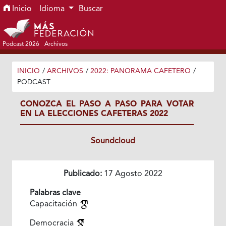
Ir al menú de navegación principal
Ir al contenido principal
Ir al pie de página del sitio
Inicio
Idioma
Buscar
Podcast 2026
Archivos
INICIO
/
ARCHIVOS
/
2022: PANORAMA CAFETERO
/
PODCAST
CONOZCA EL PASO A PASO PARA VOTAR
EN LA ELECCIONES CAFETERAS 2022
Soundcloud
Publicado:
17 Agosto 2022
Palabras clave
Capacitación
Democracia