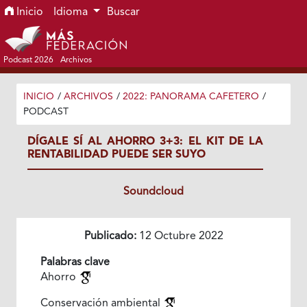
Ir al menú de navegación principal
Ir al contenido principal
Ir al pie de página del sitio
Inicio
Idioma
Buscar
Podcast 2026
Archivos
INICIO
/
ARCHIVOS
/
2022: PANORAMA CAFETERO
/
PODCAST
DÍGALE SÍ AL AHORRO 3+3: EL KIT DE LA
RENTABILIDAD PUEDE SER SUYO
Soundcloud
Publicado:
12 Octubre 2022
Palabras clave
Ahorro
Conservación ambiental