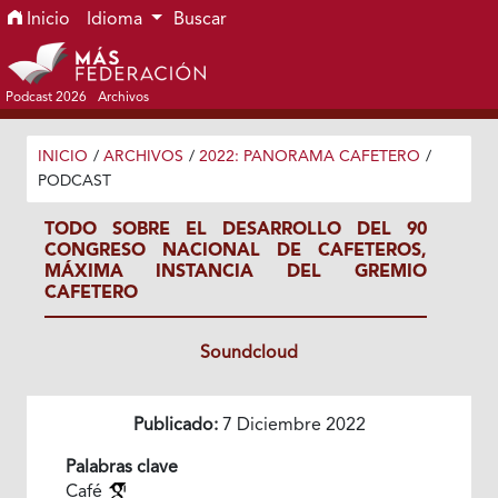
Ir al menú de navegación principal
Ir al contenido principal
Ir al pie de página del sitio
Inicio
Idioma
Buscar
Podcast 2026
Archivos
INICIO
/
ARCHIVOS
/
2022: PANORAMA CAFETERO
/
PODCAST
TODO SOBRE EL DESARROLLO DEL 90
CONGRESO NACIONAL DE CAFETEROS,
MÁXIMA INSTANCIA DEL GREMIO
CAFETERO
Soundcloud
Publicado:
7 Diciembre 2022
Palabras clave
Café