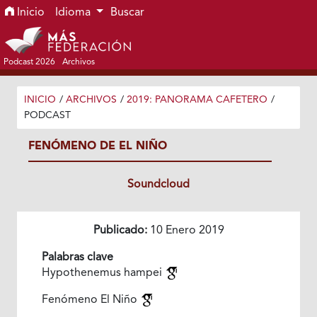
Ir al menú de navegación principal
Ir al contenido principal
Ir al pie de página del sitio
Inicio
Idioma
Buscar
Podcast 2026
Archivos
INICIO
/
ARCHIVOS
/
2019: PANORAMA CAFETERO
/
PODCAST
FENÓMENO DE EL NIÑO
Soundcloud
Publicado:
10 Enero 2019
Palabras clave
Hypothenemus hampei
Fenómeno El Niño