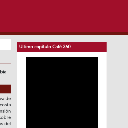
Ultimo capítulo Café 360
bia
iva de
 costa
ensión
sobre
as del