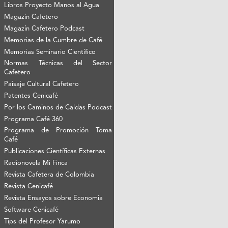
Libros Proyecto Manos al Agua
Magazín Cafetero
Magazín Cafetero Podcast
Memorias de la Cumbre de Café
Memorias Seminario Científico
Normas Técnicas del Sector
Cafetero
Paisaje Cultural Cafetero
Patentes Cenicafé
Por los Caminos de Caldas Podcast
Programa Café 360
Programa de Promoción Toma
Café
Publicaciones Científicas Externas
Radionovela Mi Finca
Revista Cafetera de Colombia
Revista Cenicafé
Revista Ensayos sobre Economía
Software Cenicafé
Tips del Profesor Yarumo