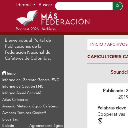
Ir al menú de navegación principal
Ir al contenido principal
Ir al pie de página del sitio
Idioma
Buscar
Podcast 2026
Archivos
Bienvenidos al Portal de
INICIO
/
ARCHIVOS
Publicaciones de la
Federación Nacional de
CAFICULTORES C
Cafeteros de Colombia.
Soundc
Inicio
Informe del Gerente General FNC
Informe de Gestión FNC
Publicado:
2
Informe Anual Cenicafé
201
Atlas Cafeteros
Anuario Meteorológico Cafetero
Palabras clave
Avances Técnicos Cenicafé
Cooperativas
Biocartas
Boletín Agrometeorológico