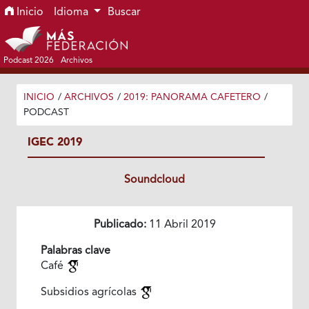
Ir al menú de navegación principal
Ir al contenido principal
Ir al pie de página del sitio
Inicio
Idioma
Buscar
Podcast 2026
Archivos
INICIO
/
ARCHIVOS
/
2019: PANORAMA CAFETERO
/
PODCAST
IGEC 2019
Soundcloud
Publicado:
11 Abril 2019
Palabras clave
Café
Subsidios agrícolas