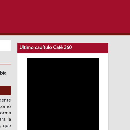
Ultimo capítulo Café 360
bia
dente
 tomó
forma
ra la
, que