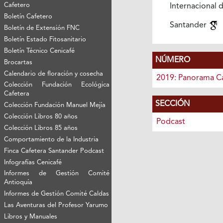
Cafetero
Internacional 
Boletín Cafetero
Santander
Boletín de Extensión FNC
Boletín Estado Fitosanitario
Boletín Técnico Cenicafé
NÚMERO
Brocartas
Calendario de floración y cosecha
2019: Panorama C
Colección Fundación Ecológica
Cafetera
SECCIÓN
Colección Fundación Manuel Mejía
Colección Libros 80 años
Podcast
Colección Libros 85 años
Comportamiento de la Industria
Finca Cafetera Santander Podcast
Infografías Cenicafé
Informes de Gestión Comité
Antioquía
Informes de Gestión Comité Caldas
Las Aventuras del Profesor Yarumo
Libros y Manuales