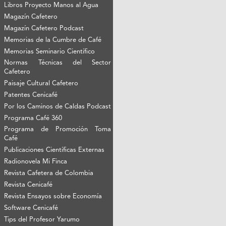
Libros Proyecto Manos al Agua
Magazín Cafetero
Magazín Cafetero Podcast
Memorias de la Cumbre de Café
Memorias Seminario Científico
Normas Técnicas del Sector
Cafetero
Paisaje Cultural Cafetero
Patentes Cenicafé
Por los Caminos de Caldas Podcast
Programa Café 360
Programa de Promoción Toma
Café
Publicaciones Científicas Externas
Radionovela Mi Finca
Revista Cafetera de Colombia
Revista Cenicafé
Revista Ensayos sobre Economía
Software Cenicafé
Tips del Profesor Yarumo