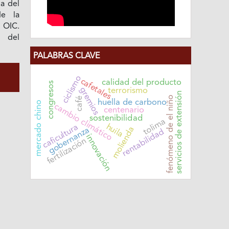
a del
e la
 OIC.
d del
PALABRAS CLAVE
ciclismo
cafetales
calidad del producto
congresos
gremios
terrorismo
servicios de extensión
fenómeno de el niño
café
huella de carbono
mercado chino
cambio climático
centenario
sostenibilidad
tolima
huila
caficultura
molienda
gobernanza
rentabilidad
innovación
fertilización