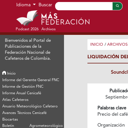
Ir al menú de navegación principal
Ir al contenido principal
Ir al pie de página del sitio
Idioma
Buscar
Podcast 2026
Archivos
Bienvenidos al Portal de
INICIO
/
ARCHIVOS
Publicaciones de la
Federación Nacional de
LIQUIDACIÓN DE
Cafeteros de Colombia.
Soundc
Inicio
Informe del Gerente General FNC
Informe de Gestión FNC
Publicad
Informe Anual Cenicafé
Septiembr
Atlas Cafeteros
Anuario Meteorológico Cafetero
Palabras clave
Avances Técnicos Cenicafé
Precio del caf
Biocartas
Organización
Boletín Agrometeorológico