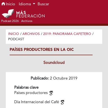
Ir al menú de navegación principal
Ir al contenido principal
Ir al pie de página del sitio
Inicio
Idioma
Buscar
Podcast 2026
Archivos
INICIO
/
ARCHIVOS
/
2019: PANORAMA CAFETERO
/
PODCAST
PAÍSES PRODUCTORES EN LA OIC
Soundcloud
Publicado:
2 Octubre 2019
Palabras clave
Países productores
Día Internacional del Café