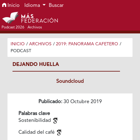
Ir al menú de navegación principal
Ir al contenido principal
Ir al pie de página del sitio
Inicio
Idioma
Buscar
Podcast 2026
Archivos
INICIO
/
ARCHIVOS
/
2019: PANORAMA CAFETERO
/
PODCAST
DEJANDO HUELLA
Soundcloud
Publicado:
30 Octubre 2019
Palabras clave
Sostenibilidad
Calidad del café