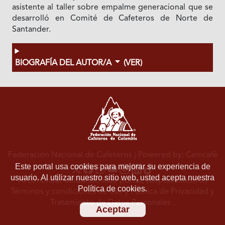
asistente al taller sobre empalme generacional que se
desarrolló en Comité de Cafeteros de Norte de
Santander.
BIOGRAFÍA DEL AUTOR/A
(VER)
Federación Nacional de Cafeteros
| Powered by: Cenicafé
Este portal usa cookies para mejorar su experiencia de
usuario. Al utilizar nuestro sitio web, usted acepta nuestra
Al continuar utilizando este portal, aceptas nuestros
Política de cookies.
Términos y condiciones de uso
y
Política de Privacidad y
Tratamiento de Datos Personales
.
Aceptar