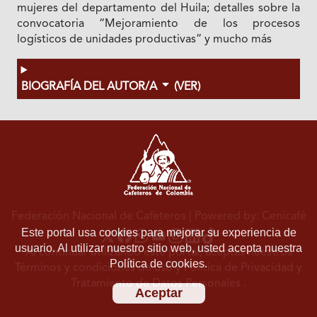
mujeres del departamento del Huila; detalles sobre la
convocatoria “Mejoramiento de los procesos
logísticos de unidades productivas” y mucho más
BIOGRAFÍA DEL AUTOR/A
(VER)
Federación Nacional de Cafeteros
| Powered by: Cenicafé
Este portal usa cookies para mejorar su experiencia de
usuario. Al utilizar nuestro sitio web, usted acepta nuestra
Al continuar utilizando este portal, aceptas nuestros
Política de cookies.
Términos y condiciones de uso
y
Política de Privacidad y
Tratamiento de Datos Personales
.
Aceptar