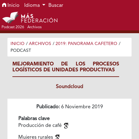
Ir al menú de navegación principal
Ir al contenido principal
Ir al pie de página del sitio
Inicio
Idioma
Buscar
Podcast 2026
Archivos
INICIO
/
ARCHIVOS
/
2019: PANORAMA CAFETERO
/
PODCAST
MEJORAMIENTO DE LOS PROCESOS
LOGÍSTICOS DE UNIDADES PRODUCTIVAS
Soundcloud
Publicado:
6 Noviembre 2019
Palabras clave
Producción de café
Mujeres rurales