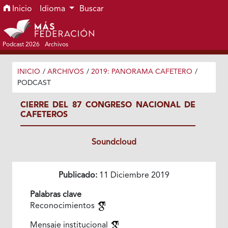
Ir al menú de navegación principal
Ir al contenido principal
Ir al pie de página del sitio
Inicio
Idioma
Buscar
Podcast 2026
Archivos
INICIO
/
ARCHIVOS
/
2019: PANORAMA CAFETERO
/
PODCAST
CIERRE DEL 87 CONGRESO NACIONAL DE
CAFETEROS
Soundcloud
Publicado:
11 Diciembre 2019
Palabras clave
Reconocimientos
Mensaje institucional