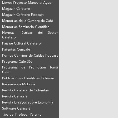
Libros Proyecto Manos al Agua
Magazín Cafetero
Magazín Cafetero Podcast
Memorias de la Cumbre de Café
Memorias Seminario Científico
Normas Técnicas del Sector
Cafetero
Paisaje Cultural Cafetero
Patentes Cenicafé
Por los Caminos de Caldas Podcast
Programa Café 360
Programa de Promoción Toma
Café
Publicaciones Científicas Externas
Radionovela Mi Finca
Revista Cafetera de Colombia
Revista Cenicafé
Revista Ensayos sobre Economía
Software Cenicafé
Tips del Profesor Yarumo