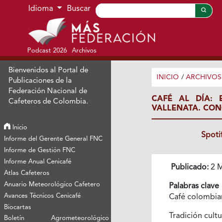
Ir al menú de navegación principal
Ir al contenido principal
Ir al pie de página del sitio
Idioma
Buscar
Podcast 2026
Archivos
Bienvenidos al Portal de
INICIO
/
ARCHIVOS
Publicaciones de la
Federación Nacional de
CAFÉ AL DÍA: 
Cafeteros de Colombia.
VALLENATA. CON
Inicio
Spoti
Informe del Gerente General FNC
Informe de Gestión FNC
Informe Anual Cenicafé
Publicado:
2 M
Atlas Cafeteros
Anuario Meteorológico Cafetero
Palabras clave
Avances Técnicos Cenicafé
Café colombi
Biocartas
Tradición cult
Boletín Agrometeorológico