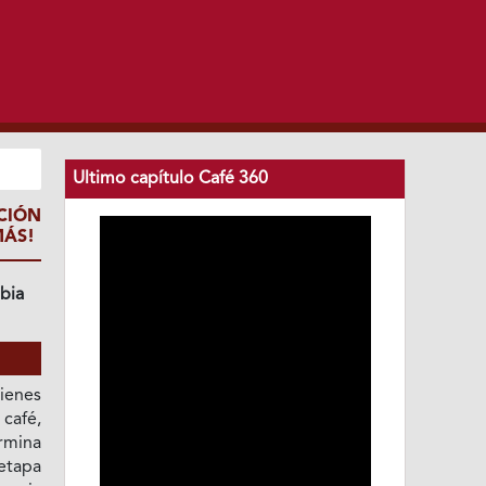
Ultimo capítulo Café 360
CIÓN
MÁS!
bia
ienes
afé,
rmina
 etapa