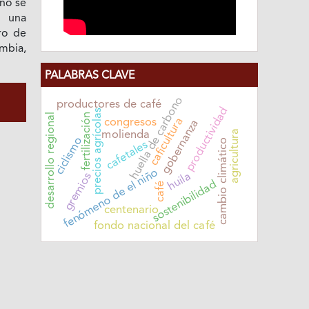
 no se
s una
oro de
mbia,
PALABRAS CLAVE
huella de carbono
productores de café
productividad
precios agrícolas
fertilización
desarrollo regional
caficultura
congresos
gobernanza
agricultura
molienda
ciclismo
cambio climático
cafetales
fenómeno de el niño
huila
gremios
sostenibilidad
café
centenario
fondo nacional del café