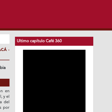
Ultimo capítulo Café 360
CÁ -
bia
ón en
, y el
a del
s por