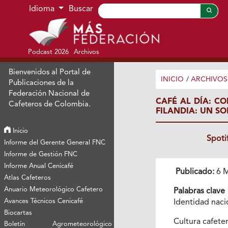
Ir al menú de navegación principal
Ir al contenido principal
Ir al pie de página del sitio
Idioma
Buscar
Podcast 2026
Archivos
Bienvenidos al Portal de
INICIO
/
ARCHIVOS
Publicaciones de la
Federación Nacional de
CAFÉ AL DÍA: C
Cafeteros de Colombia.
FILANDIA: UN S
Inicio
Spoti
Informe del Gerente General FNC
Informe de Gestión FNC
Informe Anual Cenicafé
Publicado:
6 M
Atlas Cafeteros
Anuario Meteorológico Cafetero
Palabras clave
Avances Técnicos Cenicafé
Identidad naci
Biocartas
Cultura cafete
Boletín Agrometeorológico