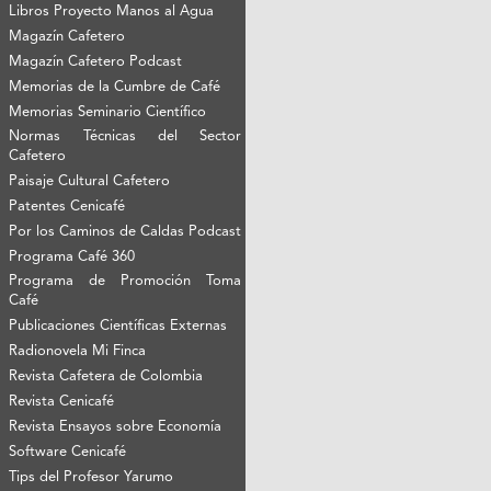
Libros Proyecto Manos al Agua
Magazín Cafetero
Magazín Cafetero Podcast
Memorias de la Cumbre de Café
Memorias Seminario Científico
Normas Técnicas del Sector
Cafetero
Paisaje Cultural Cafetero
Patentes Cenicafé
Por los Caminos de Caldas Podcast
Programa Café 360
Programa de Promoción Toma
Café
Publicaciones Científicas Externas
Radionovela Mi Finca
Revista Cafetera de Colombia
Revista Cenicafé
Revista Ensayos sobre Economía
Software Cenicafé
Tips del Profesor Yarumo