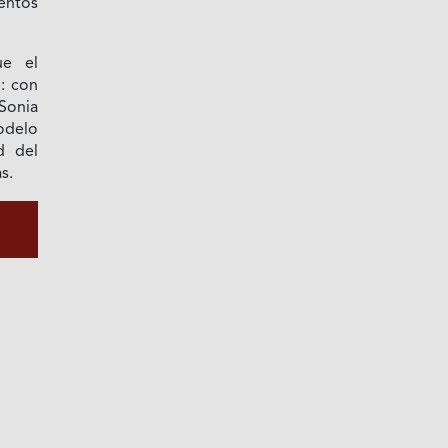
entos
ue el
: con
Sonia
odelo
d del
s.