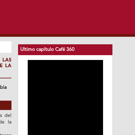
Ultimo capítulo Café 360
 LAS
E LA
bia
s del
de la