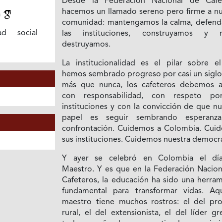
Desde la Federación Nacional de Cafe
hacemos un llamado sereno pero firme a nu
a
comunidad: mantengamos la calma, defen
dad social
las instituciones, construyamos y 
destruyamos.
La institucionalidad es el pilar sobre el
hemos sembrado progreso por casi un siglo
más que nunca, los cafeteros debemos a
con responsabilidad, con respeto po
instituciones y con la convicción de que n
papel es seguir sembrando esperanz
confrontación. Cuidemos a Colombia. Cui
sus instituciones. Cuidemos nuestra democra
Y ayer se celebró en Colombia el dí
Maestro. Y es que en la Federación Nacion
Cafeteros, la educación ha sido una herram
fundamental para transformar vidas. Aqu
maestro tiene muchos rostros: el del pro
rural, el del extensionista, el del líder gr