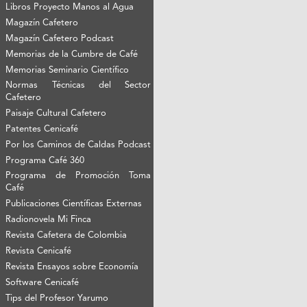
Libros Proyecto Manos al Agua
Magazín Cafetero
Magazín Cafetero Podcast
Memorias de la Cumbre de Café
Memorias Seminario Científico
Normas Técnicas del Sector
Cafetero
Paisaje Cultural Cafetero
Patentes Cenicafé
Por los Caminos de Caldas Podcast
Programa Café 360
Programa de Promoción Toma
Café
Publicaciones Científicas Externas
Radionovela Mi Finca
Revista Cafetera de Colombia
Revista Cenicafé
Revista Ensayos sobre Economía
Software Cenicafé
Tips del Profesor Yarumo