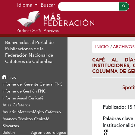
Ir al menú de navegación principal
Ir al contenido principal
Ir al pie de página del sitio
Idioma
Buscar
Podcast 2026
Archivos
Bienvenidos al Portal de
INICIO
/
ARCHIVOS
Publicaciones de la
Federación Nacional de
CAFÉ AL DÍA
Cafeteros de Colombia.
INSTITUCIONES,
COLUMNA DE GE
Inicio
Informe del Gerente General FNC
Spoti
Informe de Gestión FNC
Informe Anual Cenicafé
Atlas Cafeteros
Publicado:
15 
Anuario Meteorológico Cafetero
Palabras clave
Avances Técnicos Cenicafé
Institucionalid
Biocartas
Boletín Agrometeorológico