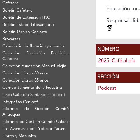
Cafetero
Educación rur
Boletín Cafetero
Boletín de Extensión FNC
Responsabili
Boletín Estado Fitosanitario
Boletín Técnico Cenicafé
Brocartas
Calendario de floración y cosecha
NÚMERO
Colección Fundación Ecológica
Cafetera
2025: Café al día
Colección Fundación Manuel Mejía
Colección Libros 80 años
SECCIÓN
Colección Libros 85 años
Comportamiento de la Industria
Podcast
Finca Cafetera Santander Podcast
Infografías Cenicafé
Informes de Gestión Comité
Antioquía
Informes de Gestión Comité Caldas
Las Aventuras del Profesor Yarumo
Libros y Manuales