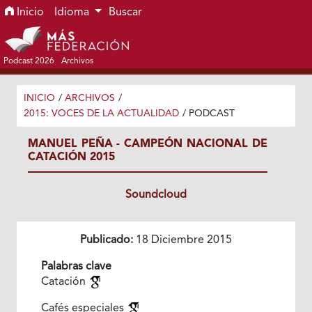
Ir al menú de navegación principal
Ir al contenido principal
Ir al pie de página del sitio
Inicio
Idioma
Buscar
Podcast 2026
Archivos
INICIO
/
ARCHIVOS
/
2015: VOCES DE LA ACTUALIDAD
/
PODCAST
MANUEL PEÑA - CAMPEÓN NACIONAL DE
CATACIÓN 2015
Soundcloud
Publicado:
18 Diciembre 2015
Palabras clave
Catación
Cafés especiales