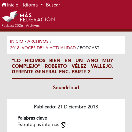
Ir al menú de navegación principal
Ir al contenido principal
Ir al pie de página del sitio
Inicio
Idioma
Buscar
Podcast 2026
Archivos
INICIO
/
ARCHIVOS
/
2018: VOCES DE LA ACTUALIDAD
/
PODCAST
"LO HICIMOS BIEN EN UN AÑO MUY
COMPLEJO" ROBERTO VÉLEZ VALLEJO.
GERENTE GENERAL FNC. PARTE 2
Soundcloud
Publicado:
21 Diciembre 2018
Palabras clave
Estrategias internas