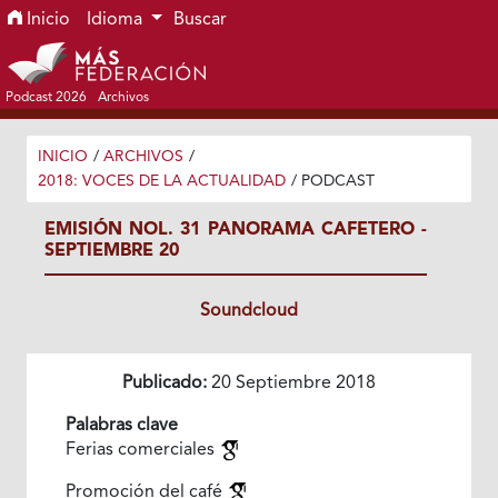
Ir al menú de navegación principal
Ir al contenido principal
Ir al pie de página del sitio
Inicio
Idioma
Buscar
Podcast 2026
Archivos
INICIO
/
ARCHIVOS
/
2018: VOCES DE LA ACTUALIDAD
/
PODCAST
EMISIÓN NOL. 31 PANORAMA CAFETERO -
SEPTIEMBRE 20
Soundcloud
Publicado:
20 Septiembre 2018
Palabras clave
Ferias comerciales
Promoción del café