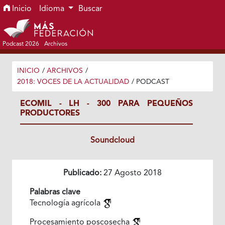
Ir al menú de navegación principal
Ir al contenido principal
Ir al pie de página del sitio
Inicio
Idioma
Buscar
Podcast 2026
Archivos
INICIO
/
ARCHIVOS
/
2018: VOCES DE LA ACTUALIDAD
/
PODCAST
ECOMIL - LH - 300 PARA PEQUEÑOS
PRODUCTORES
Soundcloud
Publicado:
27 Agosto 2018
Palabras clave
Tecnología agrícola
Procesamiento poscosecha