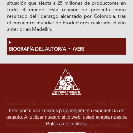
situación que afecta a 25 millones de productores en
todo el mundo. Esta reunión se presenta como
resultado del liderazgo alcanzado por Colombia, tras
el encuentro mundial de Productores realizado el año
anterior en Medellín.
BIOGRAFÍA DEL AUTOR/A
(VER)
Federación Nacional de Cafeteros
| Powered by: Cenicafé
Este portal usa cookies para mejorar su experiencia de
usuario. Al utilizar nuestro sitio web, usted acepta nuestra
Al continuar utilizando este portal, aceptas nuestros
Política de cookies.
Términos y condiciones de uso
y
Política de Privacidad y
Tratamiento de Datos Personales
.