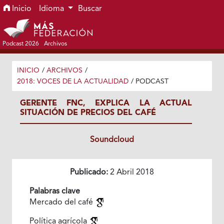
Ir al menú de navegación principal
Ir al contenido principal
Ir al pie de página del sitio
Inicio
Idioma
Buscar
Podcast 2026
Archivos
INICIO
/
ARCHIVOS
/
2018: VOCES DE LA ACTUALIDAD
/
PODCAST
GERENTE FNC, EXPLICA LA ACTUAL
SITUACIÓN DE PRECIOS DEL CAFÉ
Soundcloud
Publicado:
2 Abril 2018
Palabras clave
Mercado del café
Política agrícola