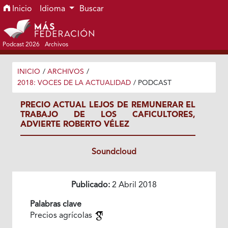
Ir al menú de navegación principal
Ir al contenido principal
Ir al pie de página del sitio
Inicio
Idioma
Buscar
Podcast 2026
Archivos
INICIO
/
ARCHIVOS
/
2018: VOCES DE LA ACTUALIDAD
/
PODCAST
PRECIO ACTUAL LEJOS DE REMUNERAR EL
TRABAJO DE LOS CAFICULTORES,
ADVIERTE ROBERTO VÉLEZ
Soundcloud
Publicado:
2 Abril 2018
Palabras clave
Precios agrícolas