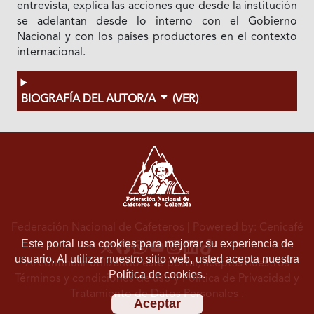
entrevista, explica las acciones que desde la institución
se adelantan desde lo interno con el Gobierno
Nacional y con los países productores en el contexto
internacional.
BIOGRAFÍA DEL AUTOR/A
(VER)
Federación Nacional de Cafeteros
| Powered by: Cenicafé
Este portal usa cookies para mejorar su experiencia de
usuario. Al utilizar nuestro sitio web, usted acepta nuestra
Al continuar utilizando este portal, aceptas nuestros
Política de cookies.
Términos y condiciones de uso
y
Política de Privacidad y
Tratamiento de Datos Personales
.
Aceptar