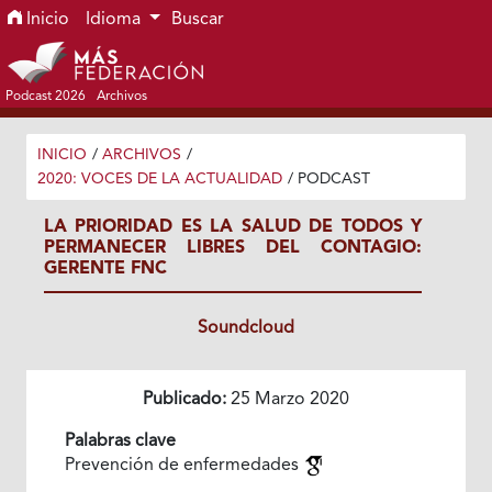
Ir al menú de navegación principal
Ir al contenido principal
Ir al pie de página del sitio
Inicio
Idioma
Buscar
Podcast 2026
Archivos
INICIO
/
ARCHIVOS
/
2020: VOCES DE LA ACTUALIDAD
/
PODCAST
LA PRIORIDAD ES LA SALUD DE TODOS Y
PERMANECER LIBRES DEL CONTAGIO:
GERENTE FNC
Soundcloud
Publicado:
25 Marzo 2020
Palabras clave
Prevención de enfermedades