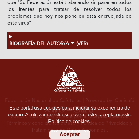
que "Su Federación está trabajando sin parar en todos
los frentes para tratsar de resolver todos los
problemas que hoy nos pone en esta encrucijada de
este virus"
BIOGRAFÍA DEL AUTOR/A
(VER)
Federación Nacional de Cafeteros
| Powered by: Cenicafé
Este portal usa cookies para mejorar su experiencia de
usuario. Al utilizar nuestro sitio web, usted acepta nuestra
Al continuar utilizando este portal, aceptas nuestros
Política de cookies.
Términos y condiciones de uso
y
Política de Privacidad y
Tratamiento de Datos Personales
.
Aceptar