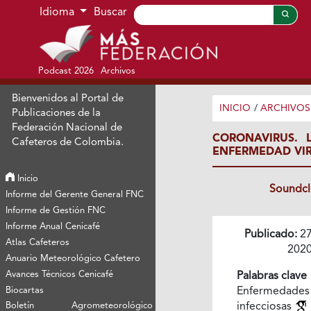
Ir al menú de navegación principal
Ir al contenido principal
Ir al pie de página del sitio
Idioma
Buscar
Podcast 2026
Archivos
Bienvenidos al Portal de
INICIO
/
ARCHIVOS
Publicaciones de la
Federación Nacional de
CORONAVIRUS. 
Cafeteros de Colombia.
ENFERMEDAD VI
Inicio
Soundc
Informe del Gerente General FNC
Informe de Gestión FNC
Informe Anual Cenicafé
Publicado:
27
Atlas Cafeteros
202
Anuario Meteorológico Cafetero
Avances Técnicos Cenicafé
Palabras clave
Biocartas
Enfermedades
Boletín Agrometeorológico
infecciosas