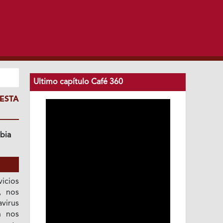
Ultimo capítulo Café 360
ESTA
bia
icios
, nos
avirus
n nos