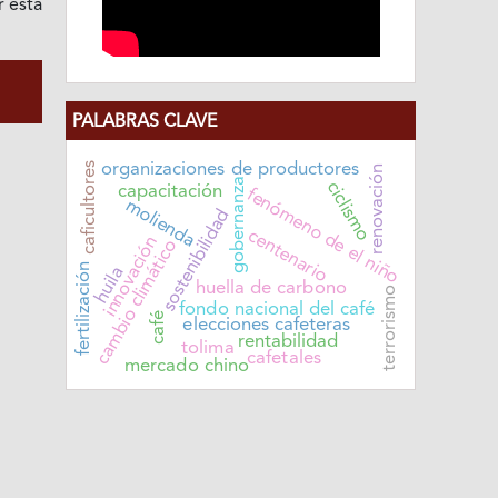
r esta
PALABRAS CLAVE
caficultores
organizaciones de productores
renovación
gobernanza
ciclismo
capacitación
fenómeno de el niño
molienda
sostenibilidad
centenario
innovación
cambio climático
fertilización
huila
huella de carbono
terrorismo
fondo nacional del café
café
elecciones cafeteras
rentabilidad
tolima
cafetales
mercado chino