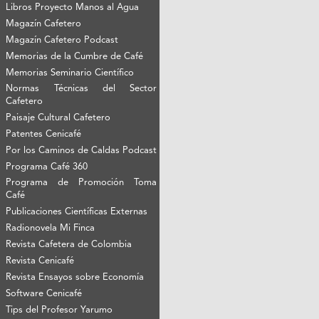
Libros Proyecto Manos al Agua
Magazín Cafetero
Magazín Cafetero Podcast
Memorias de la Cumbre de Café
Memorias Seminario Científico
Normas Técnicas del Sector
Cafetero
Paisaje Cultural Cafetero
Patentes Cenicafé
Por los Caminos de Caldas Podcast
Programa Café 360
Programa de Promoción Toma
Café
Publicaciones Científicas Externas
Radionovela Mi Finca
Revista Cafetera de Colombia
Revista Cenicafé
Revista Ensayos sobre Economía
Software Cenicafé
Tips del Profesor Yarumo