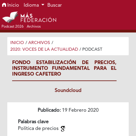
Ir al menú de navegación principal
Ir al contenido principal
Ir al pie de página del sitio
Inicio
Idioma
Buscar
Podcast 2026
Archivos
INICIO
/
ARCHIVOS
/
2020: VOCES DE LA ACTUALIDAD
/
PODCAST
FONDO ESTABILIZACIÓN DE PRECIOS,
INSTRUMENTO FUNDAMENTAL PARA EL
INGRESO CAFETERO
Soundcloud
Publicado:
19 Febrero 2020
Palabras clave
Política de precios