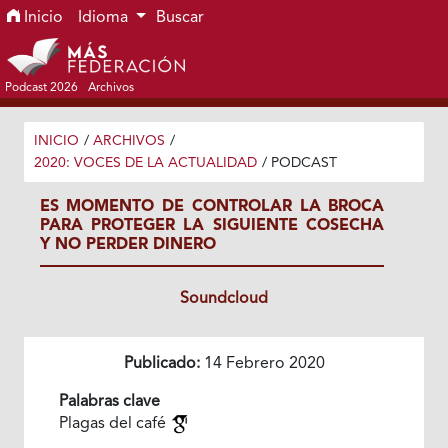
Ir al menú de navegación principal
Ir al contenido principal
Ir al pie de página del sitio
Inicio
Idioma
Buscar
Podcast 2026
Archivos
INICIO
/
ARCHIVOS
/
2020: VOCES DE LA ACTUALIDAD
/
PODCAST
ES MOMENTO DE CONTROLAR LA BROCA
PARA PROTEGER LA SIGUIENTE COSECHA
Y NO PERDER DINERO
Soundcloud
Publicado:
14 Febrero 2020
Palabras clave
Plagas del café