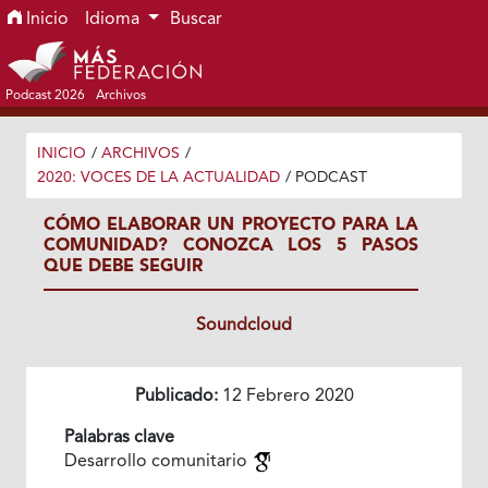
Ir al menú de navegación principal
Ir al contenido principal
Ir al pie de página del sitio
Inicio
Idioma
Buscar
Podcast 2026
Archivos
INICIO
/
ARCHIVOS
/
2020: VOCES DE LA ACTUALIDAD
/
PODCAST
CÓMO ELABORAR UN PROYECTO PARA LA
COMUNIDAD? CONOZCA LOS 5 PASOS
QUE DEBE SEGUIR
Soundcloud
Publicado:
12 Febrero 2020
Palabras clave
Desarrollo comunitario