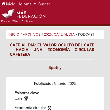
Ir al menú de navegación principal
Ir al contenido principal
Ir al pie de página del sitio
Inicio
Idioma
Buscar
Podcast 2026
Archivos
INICIO
/
ARCHIVOS
/
2025: CAFÉ AL DÍA
/
PODCAST
CAFÉ AL DÍA: EL VALOR OCULTO DEL CAFÉ
- HACIA UNA ECONOMÍA CIRCULAR
CAFETERA
Spotify
Publicado:
6 Junio 2025
Palabras clave
Café
Economía circular