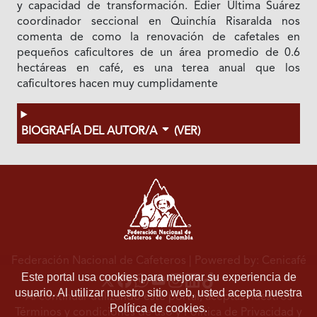
y capacidad de transformación. Edier Última Suárez
coordinador seccional en Quinchía Risaralda nos
comenta de como la renovación de cafetales en
pequeños caficultores de un área promedio de 0.6
hectáreas en café, es una terea anual que los
caficultores hacen muy cumplidamente
BIOGRAFÍA DEL AUTOR/A
(VER)
Federación Nacional de Cafeteros
| Powered by: Cenicafé
Este portal usa cookies para mejorar su experiencia de
usuario. Al utilizar nuestro sitio web, usted acepta nuestra
Al continuar utilizando este portal, aceptas nuestros
Política de cookies.
Términos y condiciones de uso
y
Política de Privacidad y