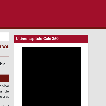
Ultimo capítulo Café 360
TBOL
bia
a viva
ma de
stras