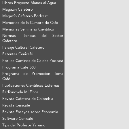
Libros Proyecto Manos al Agua
Magazín Cafetero
Magazín Cafetero Podcast
Memorias de la Cumbre de Café
Memorias Seminario Científico
Normas Técnicas del Sector
Cafetero
Paisaje Cultural Cafetero
Patentes Cenicafé
Por los Caminos de Caldas Podcast
Programa Café 360
Programa de Promoción Toma
Café
Publicaciones Científicas Externas
Radionovela Mi Finca
Revista Cafetera de Colombia
Revista Cenicafé
Revista Ensayos sobre Economía
Software Cenicafé
Tips del Profesor Yarumo