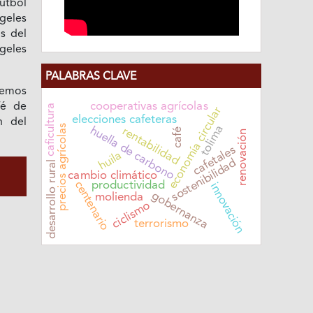
útbol
geles
s del
geles
PALABRAS CLAVE
emos
cooperativas agrícolas
fé de
caficultura
economía circular
elecciones cafeteras
n del
precios agrícolas
tolima
huella de carbono
rentabilidad
café
renovación
cafetales
huila
sostenibilidad
desarrollo rural
cambio climático
centenario
productividad
innovación
gobernanza
molienda
ciclismo
terrorismo