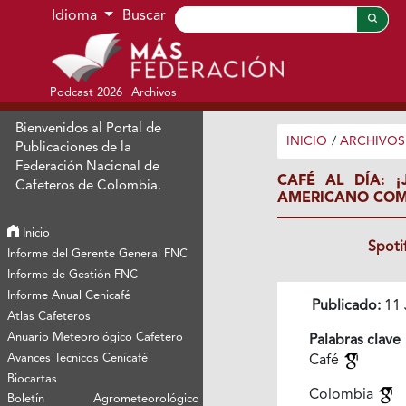
Ir al menú de navegación principal
Ir al contenido principal
Ir al pie de página del sitio
Idioma
Buscar
Podcast 2026
Archivos
Bienvenidos al Portal de
INICIO
/
ARCHIVOS
Publicaciones de la
Federación Nacional de
CAFÉ AL DÍA: 
Cafeteros de Colombia.
AMERICANO COMO
Inicio
Spoti
Informe del Gerente General FNC
Informe de Gestión FNC
Informe Anual Cenicafé
Publicado:
11 
Atlas Cafeteros
Anuario Meteorológico Cafetero
Palabras clave
Avances Técnicos Cenicafé
Café
Biocartas
Colombia
Boletín Agrometeorológico