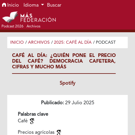
Ir al menú de navegación principal
Ir al contenido principal
Ir al pie de página del sitio
Inicio
Idioma
Buscar
Podcast 2026
Archivos
INICIO
/
ARCHIVOS
/
2025: CAFÉ AL DÍA
/
PODCAST
CAFÉ AL DÍA: ¿QUIÉN PONE EL PRECIO
DEL CAFÉ? DEMOCRACIA CAFETERA,
CIFRAS Y MUCHO MÁS
Spotify
Publicado:
29 Julio 2025
Palabras clave
Café
Precios agrícolas