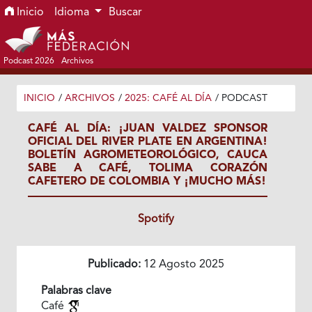
Ir al menú de navegación principal
Ir al contenido principal
Ir al pie de página del sitio
Inicio
Idioma
Buscar
Podcast 2026
Archivos
INICIO
/
ARCHIVOS
/
2025: CAFÉ AL DÍA
/
PODCAST
CAFÉ AL DÍA: ¡JUAN VALDEZ SPONSOR
OFICIAL DEL RIVER PLATE EN ARGENTINA!
BOLETÍN AGROMETEOROLÓGICO, CAUCA
SABE A CAFÉ, TOLIMA CORAZÓN
CAFETERO DE COLOMBIA Y ¡MUCHO MÁS!
Spotify
Publicado:
12 Agosto 2025
Palabras clave
Café