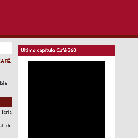
Ultimo capítulo Café 360
AFÉ,
bia
feria
al de