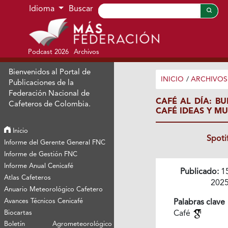
Ir al menú de navegación principal
Ir al contenido principal
Ir al pie de página del sitio
Idioma
Buscar
Podcast 2026
Archivos
Bienvenidos al Portal de
INICIO
/
ARCHIVOS
Publicaciones de la
Federación Nacional de
CAFÉ AL DÍA: B
Cafeteros de Colombia.
CAFÉ IDEAS Y M
Inicio
Spoti
Informe del Gerente General FNC
Informe de Gestión FNC
Informe Anual Cenicafé
Publicado:
1
Atlas Cafeteros
202
Anuario Meteorológico Cafetero
Avances Técnicos Cenicafé
Palabras clave
Biocartas
Café
Boletín Agrometeorológico