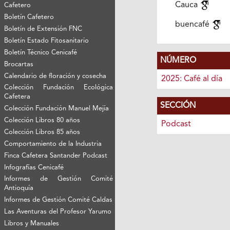
Cauca
Cafetero
Boletín Cafetero
buencafé
Boletín de Extensión FNC
Boletín Estado Fitosanitario
Boletín Técnico Cenicafé
NÚMERO
Brocartas
Calendario de floración y cosecha
2025: Café al día
Colección Fundación Ecológica
Cafetera
SECCIÓN
Colección Fundación Manuel Mejía
Colección Libros 80 años
Podcast
Colección Libros 85 años
Comportamiento de la Industria
Finca Cafetera Santander Podcast
Infografías Cenicafé
Informes de Gestión Comité
Antioquía
Informes de Gestión Comité Caldas
Las Aventuras del Profesor Yarumo
Libros y Manuales