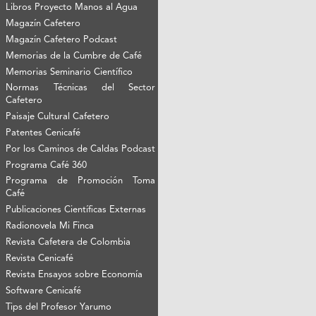
Libros Proyecto Manos al Agua
Magazín Cafetero
Magazín Cafetero Podcast
Memorias de la Cumbre de Café
Memorias Seminario Científico
Normas Técnicas del Sector
Cafetero
Paisaje Cultural Cafetero
Patentes Cenicafé
Por los Caminos de Caldas Podcast
Programa Café 360
Programa de Promoción Toma
Café
Publicaciones Científicas Externas
Radionovela Mi Finca
Revista Cafetera de Colombia
Revista Cenicafé
Revista Ensayos sobre Economía
Software Cenicafé
Tips del Profesor Yarumo