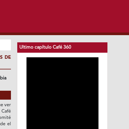
Ultimo capítulo Café 360
S DE
bia
ue ver
a Café
omité
de el