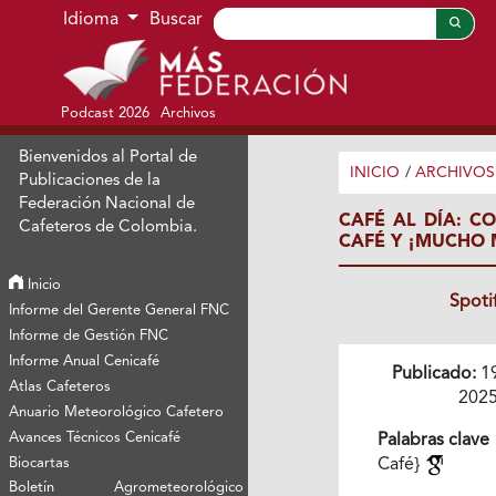
Ir al menú de navegación principal
Ir al contenido principal
Ir al pie de página del sitio
Idioma
Buscar
Podcast 2026
Archivos
Bienvenidos al Portal de
INICIO
/
ARCHIVOS
Publicaciones de la
Federación Nacional de
CAFÉ AL DÍA: C
Cafeteros de Colombia.
CAFÉ Y ¡MUCHO 
Inicio
Spoti
Informe del Gerente General FNC
Informe de Gestión FNC
Informe Anual Cenicafé
Publicado:
1
Atlas Cafeteros
202
Anuario Meteorológico Cafetero
Avances Técnicos Cenicafé
Palabras clave
Biocartas
Café}
Boletín Agrometeorológico