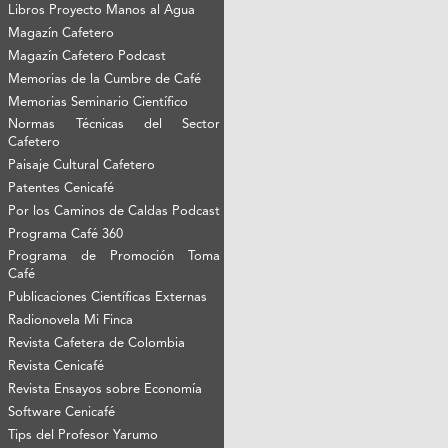
Libros Proyecto Manos al Agua
Magazín Cafetero
Magazín Cafetero Podcast
Memorias de la Cumbre de Café
Memorias Seminario Científico
Normas Técnicas del Sector
Cafetero
Paisaje Cultural Cafetero
Patentes Cenicafé
Por los Caminos de Caldas Podcast
Programa Café 360
Programa de Promoción Toma
Café
Publicaciones Científicas Externas
Radionovela Mi Finca
Revista Cafetera de Colombia
Revista Cenicafé
Revista Ensayos sobre Economía
Software Cenicafé
Tips del Profesor Yarumo