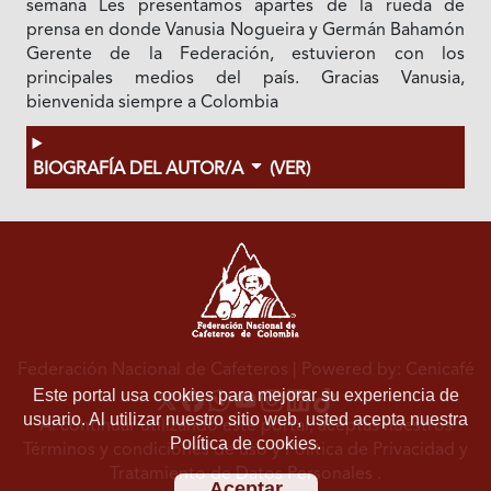
semana Les presentamos apartes de la rueda de
prensa en donde Vanusia Nogueira y Germán Bahamón
Gerente de la Federación, estuvieron con los
principales medios del país. Gracias Vanusia,
bienvenida siempre a Colombia
BIOGRAFÍA DEL AUTOR/A
(VER)
Federación Nacional de Cafeteros
| Powered by: Cenicafé
Este portal usa cookies para mejorar su experiencia de
usuario. Al utilizar nuestro sitio web, usted acepta nuestra
Al continuar utilizando este portal, aceptas nuestros
Política de cookies.
Términos y condiciones de uso
y
Política de Privacidad y
Tratamiento de Datos Personales
.
Aceptar