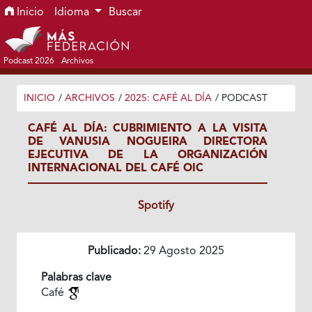
Ir al menú de navegación principal
Ir al contenido principal
Ir al pie de página del sitio
Inicio
Idioma
Buscar
Podcast 2026
Archivos
INICIO
/
ARCHIVOS
/
2025: CAFÉ AL DÍA
/
PODCAST
CAFÉ AL DÍA: CUBRIMIENTO A LA VISITA
DE VANUSIA NOGUEIRA DIRECTORA
EJECUTIVA DE LA ORGANIZACIÓN
INTERNACIONAL DEL CAFÉ OIC
Spotify
Publicado:
29 Agosto 2025
Palabras clave
Café