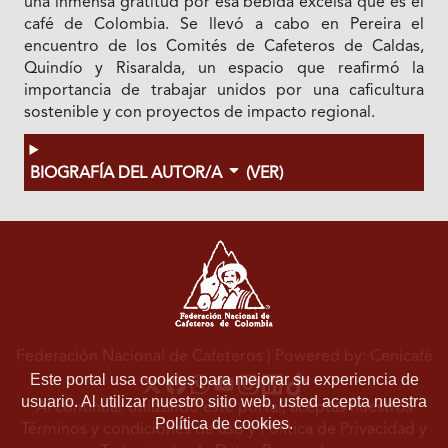
una inmensa gratitud por esa bebida excelsa que es el
café de Colombia. Se llevó a cabo en Pereira el
encuentro de los Comités de Cafeteros de Caldas,
Quindío y Risaralda, un espacio que reafirmó la
importancia de trabajar unidos por una caficultura
sostenible y con proyectos de impacto regional.
BIOGRAFÍA DEL AUTOR/A
(VER)
Federación Nacional de Cafeteros
| Powered by: Cenicafé
Este portal usa cookies para mejorar su experiencia de
usuario. Al utilizar nuestro sitio web, usted acepta nuestra
Al continuar utilizando este portal, aceptas nuestros
Política de cookies.
Términos y condiciones de uso
y
Política de Privacidad y