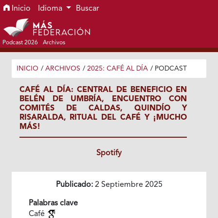
Ir al menú de navegación principal
Ir al contenido principal
Ir al pie de página del sitio
Inicio
Idioma
Buscar
Podcast 2026
Archivos
INICIO
/
ARCHIVOS
/
2025: CAFÉ AL DÍA
/
PODCAST
CAFÉ AL DÍA: CENTRAL DE BENEFICIO EN
BELÉN DE UMBRÍA, ENCUENTRO CON
COMITÉS DE CALDAS, QUINDÍO Y
RISARALDA, RITUAL DEL CAFÉ Y ¡MUCHO
MÁS!
Spotify
Publicado:
2 Septiembre 2025
Palabras clave
Café