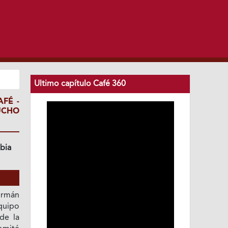
Ultimo capítulo Café 360
FÉ -
UCHO
bia
ermán
quipo
de la