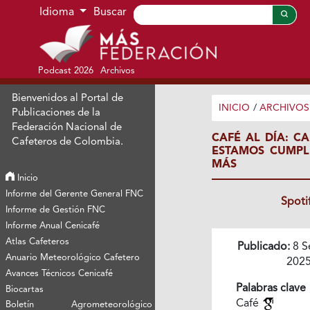
Ir al menú de navegación principal
Ir al contenido principal
Ir al pie de página del sitio
Idioma
Buscar
Podcast 2026
Archivos
Bienvenidos al Portal de
INICIO
/
ARCHIVOS
Publicaciones de la
Federación Nacional de
CAFÉ AL DÍA: C
Cafeteros de Colombia.
ESTAMOS CUMPLI
MÁS
Inicio
Informe del Gerente General FNC
Spoti
Informe de Gestión FNC
Informe Anual Cenicafé
Atlas Cafeteros
Publicado:
8 S
Anuario Meteorológico Cafetero
202
Avances Técnicos Cenicafé
Palabras clave
Biocartas
Café
Boletín Agrometeorológico