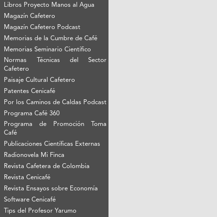
Libros Proyecto Manos al Agua
Magazín Cafetero
Magazín Cafetero Podcast
Memorias de la Cumbre de Café
Memorias Seminario Científico
Normas Técnicas del Sector
Cafetero
Paisaje Cultural Cafetero
Patentes Cenicafé
Por los Caminos de Caldas Podcast
Programa Café 360
Programa de Promoción Toma
Café
Publicaciones Científicas Externas
Radionovela Mi Finca
Revista Cafetera de Colombia
Revista Cenicafé
Revista Ensayos sobre Economía
Software Cenicafé
Tips del Profesor Yarumo