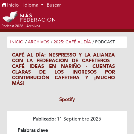
Ir al menú de navegación principal
Ir al contenido principal
Ir al pie de página del sitio
Inicio
Idioma
Buscar
Podcast 2026
Archivos
INICIO
/
ARCHIVOS
/
2025: CAFÉ AL DÍA
/
PODCAST
CAFÉ AL DÍA: NESPRESSO Y LA ALIANZA
CON LA FEDERACIÓN DE CAFETEROS -
CAFÉ IDEAS EN NARIÑO - CUENTAS
CLARAS DE LOS INGRESOS POR
CONTRIBUCIÓN CAFETERA Y ¡MUCHO
MÁS!
Spotify
Publicado:
11 Septiembre 2025
Palabras clave