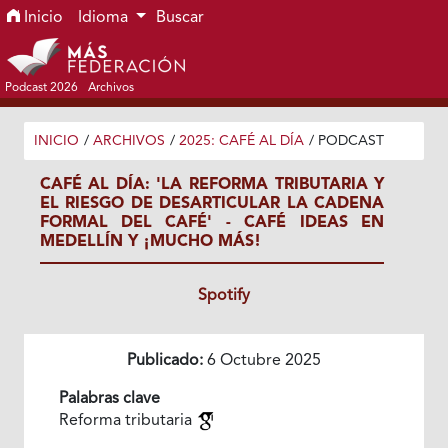
Ir al menú de navegación principal
Ir al contenido principal
Ir al pie de página del sitio
Inicio
Idioma
Buscar
Podcast 2026
Archivos
INICIO
/
ARCHIVOS
/
2025: CAFÉ AL DÍA
/
PODCAST
CAFÉ AL DÍA: 'LA REFORMA TRIBUTARIA Y
EL RIESGO DE DESARTICULAR LA CADENA
FORMAL DEL CAFÉ' - CAFÉ IDEAS EN
MEDELLÍN Y ¡MUCHO MÁS!
Spotify
Publicado:
6 Octubre 2025
Palabras clave
Reforma tributaria