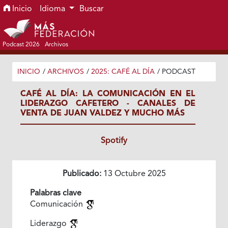
Ir al menú de navegación principal
Ir al contenido principal
Ir al pie de página del sitio
Inicio
Idioma
Buscar
Podcast 2026
Archivos
INICIO
/
ARCHIVOS
/
2025: CAFÉ AL DÍA
/
PODCAST
CAFÉ AL DÍA: LA COMUNICACIÓN EN EL
LIDERAZGO CAFETERO - CANALES DE
VENTA DE JUAN VALDEZ Y MUCHO MÁS
Spotify
Publicado:
13 Octubre 2025
Palabras clave
Comunicación
Liderazgo