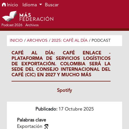
Ir al menú de navegación principal
Ir al contenido principal
Ir al pie de página del sitio
Inicio
Idioma
Buscar
Podcast 2026
Archivos
INICIO
/
ARCHIVOS
/
2025: CAFÉ AL DÍA
/
PODCAST
CAFÉ AL DÍA: CAFÉ ENLACE -
PLATAFORMA DE SERVICIOS LOGÍSTICOS
DE EXPORTACIÓN. COLOMBIA SERÁ LA
SEDE DEL CONSEJO INTERNACIONAL DEL
CAFÉ (CIC) EN 2027 Y MUCHO MÁS
Spotify
Publicado:
17 Octubre 2025
Palabras clave
Exportación